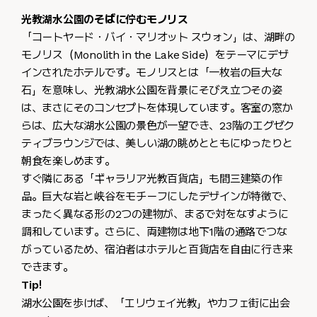
光教湖水公園のそばに佇むモノリス
「コートヤード・バイ・マリオット スウォン」は、湖畔の
モノリス（Monolith in the Lake Side）をテーマにデザ
インされたホテルです。モノリスとは「一枚岩の巨大な
石」を意味し、光教湖水公園を背景にそびえ立つその姿
は、まさにそのコンセプトを体現しています。客室の窓か
らは、広大な湖水公園の景色が一望でき、23階のエグゼク
ティブラウンジでは、美しい湖の眺めとともにゆったりと
朝食を楽しめます。
すぐ隣にある「ギャラリア光教百貨店」も間三建築の作
品。巨大な岩と峡谷をモチーフにしたデザインが特徴で、
まったく異なる形の2つの建物が、まるで対をなすように
調和しています。さらに、両建物は地下1階の通路でつな
がっているため、宿泊者はホテルと百貨店を自由に行き来
できます。
Tip!
湖水公園を歩けば、「エリウェイ光教」やカフェ街に出会