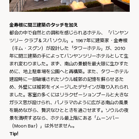
金寿根に間三建築のタッチを加え
都会の中で自然との調和を感じられるホテル、「バンヤン
ツリー クラブ＆スパ ソウル」。1967年に建築家・金寿根
（キム・スグン）が設計した「タワーホテル」が、2010
年に間三建築の手によってバンヤンツリーホテルとして生
まれ変わりました。まず、南山の景観を最大限に生かすた
めに、地上駐車場を公園へと再構築。また、タワーホテル
建設時に一部破壊されたソウル城郭の記憶を蘇らせるた
め、外壁には城郭をイメージしたデザインが取り入れられ
ました。客室の多くにはリラクゼーションプールと大きな
ガラス窓が設けられ、パノラマのように広がる南山の風景
を眺めながら、贅沢なひとときを過ごせます。ソウルの夜
景を満喫するなら、ホテル最上階にある「ムーンバー
（Moon Bar）」は外せません。
Tip!