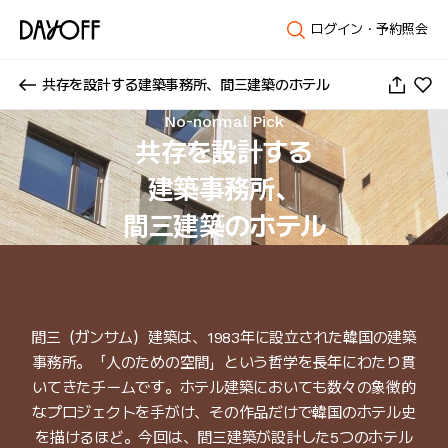
ログイン・予約照会
共存を設計する建築事務所、間三建築のホテル
No-normal Pick
共存を設計する

建築事務所、

間三建築のホテル
間三（ガンサム）建築は、1983年に設立された韓国の建築
事務所。「人のための空間」という哲学を長年にわたり貫
いてきたチームです。ホテル建築においても数々の象徴的
なプロジェクトを手がけ、その作品だけで韓国のホテル史
を描けるほど。今回は、間三建築が設計した5つのホテル