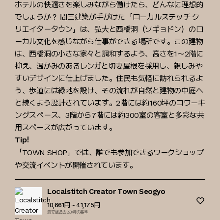
ホテルの快適さを楽しみながら働けたら、どんなに理想的
でしょうか？ 間三建築が手がけた「ローカルステッチ ク
リエイタータウン」は、弘大と西橋洞（ソギョドン）のロ
ーカル文化を感じながら仕事ができる場所です。この建物
は、西橋洞の小さな家々と調和するよう、高さを1～2階に
抑え、温かみのあるレンガと切妻屋根を採用し、親しみや
すいデザインに仕上げました。住民も気軽に訪れられるよ
う、歩道には緑地を設け、その流れが自然と建物の中庭へ
と続くよう設計されています。2階には約160坪のコワーキ
ングスペース、3階から7階には約300室の客室と多彩な共
用スペースが広がっています。
Tip!
「TOWN SHOP」では、誰でも参加できるワークショップ
や交流イベントが開催されています。
Localstitch Creator Town Seogyo
10,661円
~ 41,175円
最安値過去2か月の基準