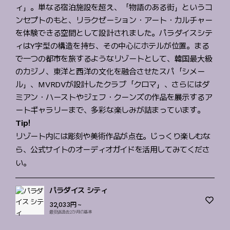
ィ」。単なる宿泊施設を超え、「物語のある街」というコ
ンセプトのもと、リラクゼーション・アート・カルチャー
を体験できる空間として設計されました。パラダイスシテ
ィはY字型の構造を持ち、その中心にホテルが位置。まる
で一つの都市を旅するようなリゾートとして、韓国最大級
のカジノ、東洋と西洋の文化を融合させたスパ「シメー
ル」、MVRDVが設計したクラブ「クロマ」、さらにはダ
ミアン・ハーストやジェフ・クーンズの作品を展示するア
ートギャラリーまで、多彩な楽しみが詰まっています。
Tip!
リゾート内には彫刻や美術作品が点在。じっくり楽しむな
ら、公式サイトのオーディオガイドを活用してみてくださ
い。
パラダイス シティ
32,033円
~
最安値過去2か月の基準