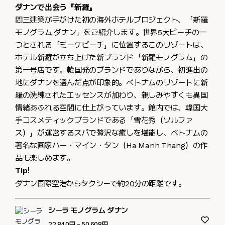
ダナンで出会う『新羅』
間三建築が手がけた初の海外ホテルプロジェクト、「新羅
モノグラム ダナン」をご紹介します。世界5大ビーチの一
つとされる「ミーケビーチ」に位置するこのリゾートは、
ホテル新羅が立ち上げた新ブランド「新羅モノグラム」の
第一号店です。韓国発のブランドでありながら、初進出の
地にダナンを選んだ点が印象的。ベトナムのリゾートに新
羅の洗練されたエッセンスが加わり、親しみやすくも異国
情緒あふれる空間に仕上がっています。館内では、韓国大
手コスメティックブランドである「雪花秀（ソルファ
ス）」が運営するスパで贅沢な癒しを堪能し、ベトナムの
著名な画家ハー・マイン・タン（Ha Manh Thang）の作
品も楽しめます。
Tip!
ダナン国際空港からタクシーで約20分の距離です。
シーラ モノグラム ダナン
22,840円
~ 50,608円