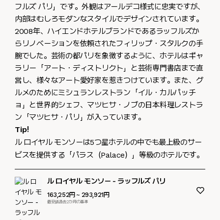
フルズ パリ」です。外観はアールデコ様式に忠実ですが、
内部はむしろモダンなスタイルでデザインされています。
2008年、ハイエンドホテルブランドであるラッフルズか
らリノベーションを依頼されたフィリップ・スタルクの手
腕でした。芸術の都パリを象徴するように、ホテルはギャ
ラリー「アート・ディストリクト」と芸術専門書店まで直
営し、様々なアート愛好家を惹きつけています。また、グ
ルメのためにミシュランレストラン「イル・カルパッチ
ョ」と世界的シェフ、マツヒサ・ノブの日本料理レストラ
ン「マツヒサ・パリ」が入っています。
Tip!
ル ロイヤル モンソーは5つ星ホテルの中でも最上級のサー
ビスを提供する「パラス（Palace）」等級のホテルです。
ル ロイヤル モンソー - ラッフルズ パリ
163,252円
~ 293,921円
最安値過去2か月の基準