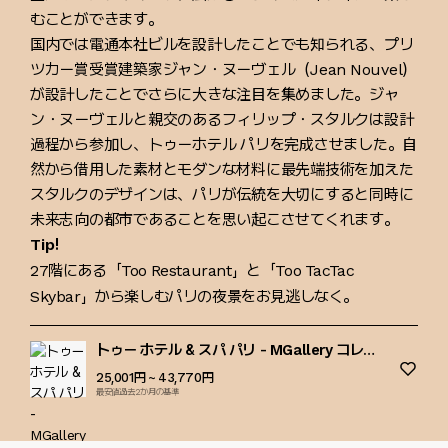
むことができます。
国内では電通本社ビルを設計したことでも知られる、プリ
ツカー賞受賞建築家ジャン・ヌーヴェル（Jean Nouvel）
が設計したことでさらに大きな注目を集めました。ジャ
ン・ヌーヴェルと親交のあるフィリップ・スタルクは設計
過程から参加し、トゥーホテル パリを完成させました。自
然から借用した素材とモダンな材料に最先端技術を加えた
スタルクのデザインは、パリが伝統を大切にすると同時に
未来志向の都市であることを思い起こさせてくれます。
Tip!
27階にある「Too Restaurant」と「Too TacTac
Skybar」から楽しむパリの夜景をお見逃しなく。
トゥー ホテル & スパ パリ - MGallery コレク
ション
25,001円
~ 43,770円
最安値過去2か月の基準