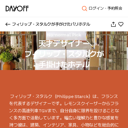
ログイン・予約照会
フィリップ・スタルクが手がけたパリホテル
No-normal Pick
天才デザイナー

フィリップ・スタルクが

手掛けたホテル
フィリップ・スタルク（Philippe Starck）は、フランス
を代表するデザイナーです。レモンスクイーザーからフラ
ンスの高速列車TGVまで、自分自身に限界を設けることな
く多方面で活動しています。幅広い理解力と豊かな感覚を
持つ彼は、建築、インテリア、家具、小物などを総合的に