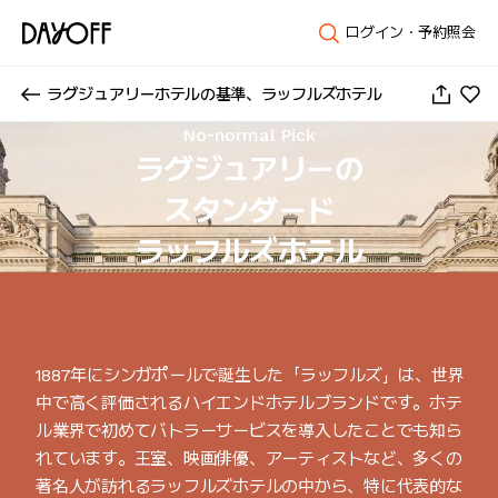
ログイン・予約照会
ラグジュアリーホテルの基準、ラッフルズホテル
No-normal Pick
ラグジュアリーの

スタンダード

ラッフルズホテル
1887年にシンガポールで誕生した「ラッフルズ」は、世界
中で高く評価されるハイエンドホテルブランドです。ホテ
ル業界で初めてバトラーサービスを導入したことでも知ら
れています。王室、映画俳優、アーティストなど、多くの
著名人が訪れるラッフルズホテルの中から、特に代表的な