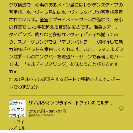
クな構造で、砂浜のあるメイン島にはレジデンスタイプの
客室が、水上ヴィラ島には水上ヴィラタイプの客室が用意
されています。全室にプライベートプールが備わり、最小
の客室でも70坪を超える贅沢な広さです。海亀ツアー、
ダイビング、釣りなど多彩なアクティビティが揃ってお
り、スノーケリングでは「マリンバトラー」が同行して魅
力的なポイントを案内してくれます。また、ラッフルズシ
ンガポールのロングバーを海辺バージョンで再現したバー
では、「モルディブスリング」を味わうことができます。
Tip!
2つの島はホテルが運営するボートで移動できます。ボー
トでわずか3分。
ザ ハルシオン プライベートアイルズ モルディ
ブ, オートグラフコレクション
211,875円
~ 381,797円
最安値過去2か月の基準