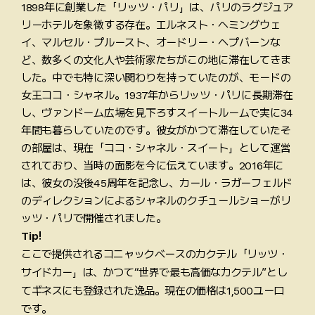
1898年に創業した「リッツ・パリ」は、パリのラグジュア
リーホテルを象徴する存在。エルネスト・ヘミングウェ
イ、マルセル・プルースト、オードリー・ヘプバーンな
ど、数多くの文化人や芸術家たちがこの地に滞在してきま
した。中でも特に深い関わりを持っていたのが、モードの
女王ココ・シャネル。1937年からリッツ・パリに長期滞在
し、ヴァンドーム広場を見下ろすスイートルームで実に34
年間も暮らしていたのです。彼女がかつて滞在していたそ
の部屋は、現在「ココ・シャネル・スイート」として運営
されており、当時の面影を今に伝えています。2016年に
は、彼女の没後45周年を記念し、カール・ラガーフェルド
のディレクションによるシャネルのクチュールショーがリ
ッツ・パリで開催されました。
Tip!
ここで提供されるコニャックベースのカクテル「リッツ・
サイドカー」は、かつて“世界で最も高価なカクテル”とし
てギネスにも登録された逸品。現在の価格は1,500ユーロ
です。