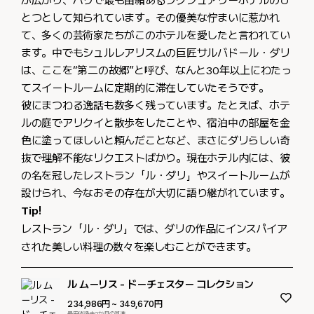
が広がり、パリで最も由緒あるラグジュアリーホテルのひ
とつとして知られています。その優美な佇まいに惹かれ
て、多くの芸術家たちがこのホテルを愛したと言われてい
ます。中でもシュルレアリスムの巨匠サルバドール・ダリ
は、ここを“第二の故郷”と呼び、なんと30年以上にわたっ
てスイートルームに定期的に滞在していたそうです。
彼にまつわる逸話も数多く残っています。たとえば、ホテ
ルの庭でアリクイと散歩をしたことや、宿泊中の部屋を金
色に塗ってほしいと頼んだことなど、まさにダリらしい奇
抜で理解不能なリクエストばかり。現在ホテル内には、彼
の名を冠したレストラン「ル・ダリ」やスイートルームが
設けられ、今なおその存在が大切に語り継がれています。
Tip!
レストラン「ル・ダリ」では、ダリの作品にインスパイア
された美しい料理の数々を楽しむことができます。
ル ムーリス - ドーチェスター コレクション
234,986円
~ 349,670円
最安値過去2か月の基準