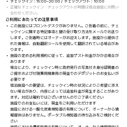
チェックイン : 15:00~20:00 / チェックアウト : 10:00
正確なチェックイン・チェックアウトの時間は宿泊施設にお問い
合わせください。
ご利用にあたっての注意事項
この施設にはフロントデスクがありません。ご到着の前に、チェ
ックインに関する特記事項と鍵の受け取り方法をメールでお送り
します。ご到着時にはオーナーがお迎えします。施設から提供さ
れた情報は、自動翻訳ツールを使用して翻訳されている場合があ
ります。
施設の定める利用規約に従って、追加ゲスト料金がかかる場合が
あります
場合により、チェックイン時に政府発行の写真付き身分証明書の
ご提示および付随費用精算用の現金でのデポジットのお支払いが
必要です
宿泊施設への要望は、チェックイン時の状況によりご希望に添え
ない場合があり、内容によっては追加料金が発生することがあり
ます。対応は確約ではございませんのでご了承ください
施設でのお支払いには、現金をご利用いただけます
施設における一酸化炭素検知器の有無について、オーナーから情
報提供はありません。ポータブル検知器の持ち込みをご検討くだ
さい