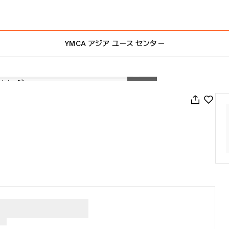
YMCA アジア ユース センター
1
/
32