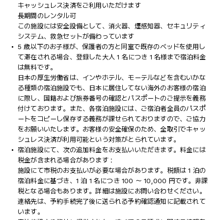
キャッシュレス決済をご利用いただけます
長期間のレンタル可
この施設には安全設備として、消火器、煙感知器、セキュリティ
システム、救急セットが備わっています
5 歳以下のお子様が、保護者の方と同室で既存のベッドを使用し
て滞在される場合、登録した大人 1 名につき 1 名様まで宿泊料金
は無料です。
日本の厚生労働省は、インやホテル、モーテルなどを含むいかな
る種類の宿泊施設でも、日本に​居住してない海外のお客様の宿泊
に際し、国籍および旅券番号の確認とパスポートのご提示を義務
付け​ております。また、各宿泊施設には、ご宿泊者全員のパスポ
ートをコピーし保存する義務が課せられておりますの​で、ご協力
をお願いいたします。お客様の安全確保のため、全取引でキャッ
シュレス決済が利用可能という対策がとられています。
宿泊施設にて、次の追加料金をお支払いいただきます。料金には
税金が含まれる場合があります :
施設にて市税のお支払いが必要な場合があります。税額は 1 泊の
宿泊料金に基づき、1 泊 1 名につき 100 ～ 10,000 円です。非課
税となる場合もあります。詳細は施設にお問い合わせください。
連絡先は、予約手続完了後に送られる予約確認通知に記載されて
います。