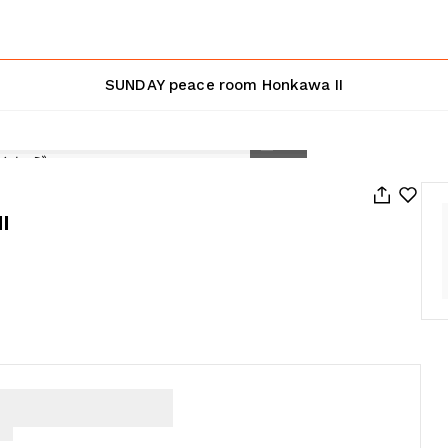
SUNDAY peace room Honkawa II
1
/
57
I