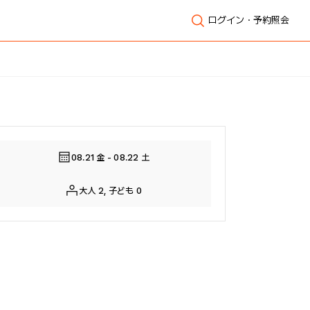
ログイン・予約照会
全体表示
08.21 金 - 08.22 土
大人 2, 子ども 0