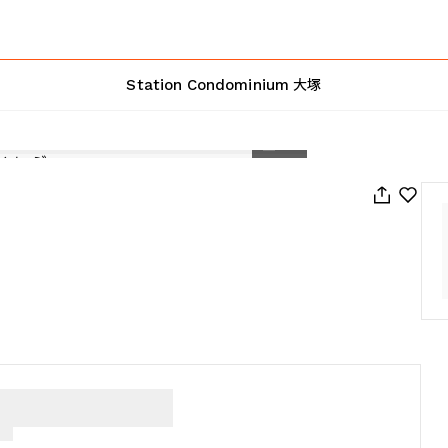
Station Condominium 大塚
1
/
14