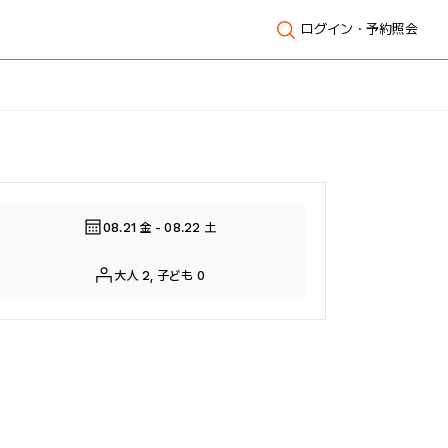
ログイン・予約照会
全体表示
08.21 金 - 08.22 土
大人 2, 子ども 0