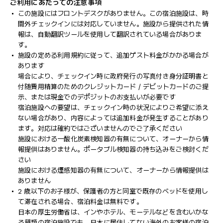
ご利用にあたっての注意事項
この施設にはフロントデスクがありません。この宿泊施設は、時
間外チェックインには対応していません。施設から提供された情
報は、自動翻訳ツールを使用して翻訳されている場合がありま
す。
施設の定める利用規約に従って、追加ゲスト料金がかかる場合が
あります
場合により、チェックイン時に政府発行の写真付き身分証明書と
付随費用精算のためのクレジットカード / デビットカードのご提
示、または現金でのデポジットのお支払いが必要です
宿泊施設への要望は、チェックイン時の状況によりご希望に添え
ない場合があり、内容によっては追加料金が発生することがあり
ます。対応は確約ではございませんのでご了承ください
施設における一酸化炭素検知器の有無について、オーナーから情
報提供はありません。ポータブル検知器の持ち込みをご検討くだ
さい
施設における煙感知器の有無について、オーナーから情報提供は
ありません
2 歳以下のお子様が、保護者の方と同室で既存のベッドを使用し
て滞在される場合、宿泊料金は無料です。
日本の厚生労働省は、インやホテル、モーテルなどを含むいかな
る種類の宿泊施設でも、日本に​居住してない海外のお客様の宿泊