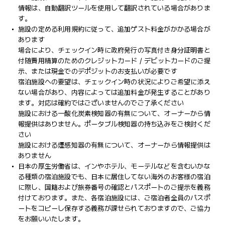
情報は、自動翻訳ツールを使用して翻訳されている場合がありま
す。
施設の定める利用規約に従って、追加ゲスト料金がかかる場合が
あります
場合により、チェックイン時に政府発行の写真付き身分証明書と
付随費用精算のためのクレジットカード / デビットカードのご提
示、または現金でのデポジットのお支払いが必要です
宿泊施設への要望は、チェックイン時の状況によりご希望に添え
ない場合があり、内容によっては追加料金が発生することがあり
ます。対応は確約ではございませんのでご了承ください
施設における一酸化炭素検知器の有無について、オーナーから情
報提供はありません。ポータブル検知器の持ち込みをご検討くだ
さい
施設における煙感知器の有無について、オーナーから情報提供は
ありません
日本の厚生労働省は、インやホテル、モーテルなどを含むいかな
る種類の宿泊施設でも、日本に​居住してない海外のお客様の宿泊
に際し、国籍および旅券番号の確認とパスポートのご提示を義務
付け​ております。また、各宿泊施設には、ご宿泊者全員のパスポ
ートをコピーし保存する義務が課せられておりますの​で、ご協力
をお願いいたします。