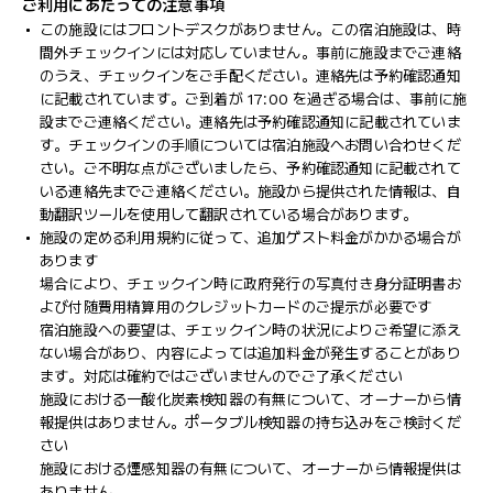
ご利用にあたっての注意事項
この施設にはフロントデスクがありません。この宿泊施設は、時
間外チェックインには対応していません。事前に施設までご連絡
のうえ、チェックインをご手配ください。連絡先は予約確認通知
に記載されています。ご到着が 17:00 を過ぎる場合は、事前に施
設までご連絡ください。連絡先は予約確認通知に記載されていま
す。チェックインの手順については宿泊施設へお問い合わせくだ
さい。ご不明な点がございましたら、予約確認通知に記載されて
いる連絡先までご連絡ください。施設から提供された情報は、自
動翻訳ツールを使用して翻訳されている場合があります。
施設の定める利用規約に従って、追加ゲスト料金がかかる場合が
あります
場合により、チェックイン時に政府発行の写真付き身分証明書お
よび付随費用精算用のクレジットカードのご提示が必要です
宿泊施設への要望は、チェックイン時の状況によりご希望に添え
ない場合があり、内容によっては追加料金が発生することがあり
ます。対応は確約ではございませんのでご了承ください
施設における一酸化炭素検知器の有無について、オーナーから情
報提供はありません。ポータブル検知器の持ち込みをご検討くだ
さい
施設における煙感知器の有無について、オーナーから情報提供は
ありません