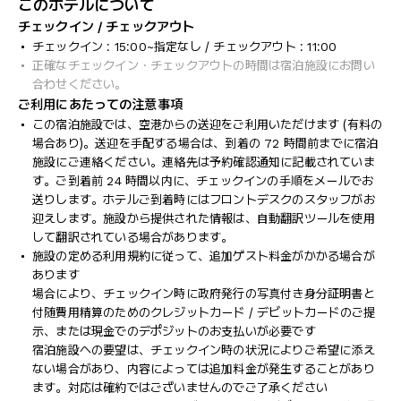
このホテルについて
チェックイン / チェックアウト
チェックイン : 15:00~指定なし / チェックアウト : 11:00
正確なチェックイン・チェックアウトの時間は宿泊施設にお問い
合わせください。
ご利用にあたっての注意事項
この宿泊施設では、空港からの送迎をご利用いただけます (有料の
場合あり)。送迎を手配する場合は、到着の 72 時間前までに宿泊
施設にご連絡ください。連絡先は予約確認通知に記載されていま
す。ご到着前 24 時間以内に、チェックインの手順をメールでお
送りします。ホテルご到着時にはフロントデスクのスタッフがお
迎えします。施設から提供された情報は、自動翻訳ツールを使用
して翻訳されている場合があります。
施設の定める利用規約に従って、追加ゲスト料金がかかる場合が
あります
場合により、チェックイン時に政府発行の写真付き身分証明書と
付随費用精算のためのクレジットカード / デビットカードのご提
示、または現金でのデポジットのお支払いが必要です
宿泊施設への要望は、チェックイン時の状況によりご希望に添え
ない場合があり、内容によっては追加料金が発生することがあり
ます。対応は確約ではございませんのでご了承ください