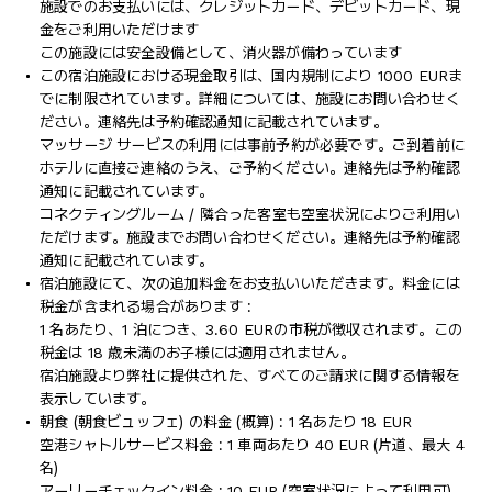
施設でのお支払いには、クレジットカード、デビットカード、現
金をご利用いただけます
この施設には安全設備として、消火器が備わっています
この宿泊施設における現金取引は、国内規制により 1000 EURま
でに制限されています。詳細については、施設にお問い合わせく
ださい。連絡先は予約確認通知に記載されています。
マッサージ サービスの利用には事前予約が必要です。ご到着前に
ホテルに直接ご連絡のうえ、ご予約ください。連絡先は予約確認
通知に記載されています。
コネクティングルーム / 隣合った客室も空室状況によりご利用い
ただけます。施設までお問い合わせください。連絡先は予約確認
通知に記載されています。
宿泊施設にて、次の追加料金をお支払いいただきます。料金には
税金が含まれる場合があります :
1 名あたり、1 泊につき、3.60 EURの市税が徴収されます。この
税金は 18 歳未満のお子様には適用されません。
宿泊施設より弊社に提供された、すべてのご請求に関する情報を
表示しています。
朝食 (朝食ビュッフェ) の料金 (概算) : 1 名あたり 18 EUR
空港シャトルサービス料金 : 1 車両あたり 40 EUR (片道、最大 4
名)
アーリーチェックイン料金 : 10 EUR (空室状況によって利用可)