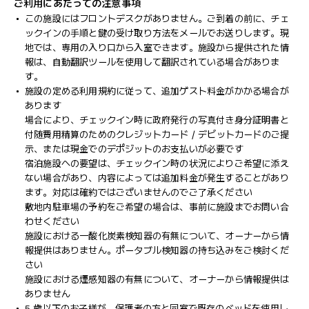
ご利用にあたっての注意事項
この施設にはフロントデスクがありません。ご到着の前に、チェ
ックインの手順と鍵の受け取り方法をメールでお送りします。現
地では、専用の入り口から入室できます。施設から提供された情
報は、自動翻訳ツールを使用して翻訳されている場合がありま
す。
施設の定める利用規約に従って、追加ゲスト料金がかかる場合が
あります
場合により、チェックイン時に政府発行の写真付き身分証明書と
付随費用精算のためのクレジットカード / デビットカードのご提
示、または現金でのデポジットのお支払いが必要です
宿泊施設への要望は、チェックイン時の状況によりご希望に添え
ない場合があり、内容によっては追加料金が発生することがあり
ます。対応は確約ではございませんのでご了承ください
敷地内駐車場の予約をご希望の場合は、事前に施設までお問い合
わせください
施設における一酸化炭素検知器の有無について、オーナーから情
報提供はありません。ポータブル検知器の持ち込みをご検討くだ
さい
施設における煙感知器の有無について、オーナーから情報提供は
ありません
5 歳以下のお子様が、保護者の方と同室で既存のベッドを使用し