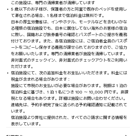
この施設は、専門の清掃業者が清掃しています
5 歳以下のお子様が、保護者の方と同室で既存のベッドを使用し
て滞在される場合、1 名様まで宿泊料金は無料です。
日本の厚生労働省は、インやホテル、モーテルなどを含むいかな
る種類の宿泊施設でも、日本に​居住してない海外のお客様の宿泊
に際し、国籍および旅券番号の確認とパスポートのご提示を義務
付け​ております。また、各宿泊施設には、ご宿泊者全員のパスポ
ートをコピーし保存する義務が課せられておりますの​で、ご協力
をお願いいたします。専門の清掃業者が施設を清掃しています。
非対面式のチェックイン、非対面式のチェックアウトをご利用い
ただけます。
宿泊施設にて、次の追加料金をお支払いいただきます。料金には
税金が含まれる場合があります :
施設にて市税のお支払いが必要な場合があります。税額は 1 泊の
宿泊料金に基づき、1 泊 1 名につき 100 ～ 10,000 円です。非課
税となる場合もあります。詳細は施設にお問い合わせください。
連絡先は、予約手続完了後に送られる予約確認通知に記載されて
います。
宿泊施設より弊社に提供された、すべてのご請求に関する情報を
表示しています。