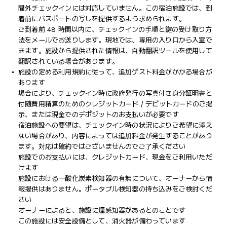
間外チェックインには対応していません。この宿泊施設では、到
着前にパスポートの写しを提供するよう求められます。
ご到着前 48 時間以内に、チェックインの手順と鍵の受け取り方
法をメールでお送りします。現地では、専用の入り口から入室で
きます。施設から提供された情報は、自動翻訳ツールを使用して
翻訳されている場合があります。
施設の定める利用規約に従って、追加ゲスト料金がかかる場合が
あります
場合により、チェックイン時に政府発行の写真付き身分証明書と
付随費用精算のためのクレジットカード / デビットカードのご提
示、または現金でのデポジットのお支払いが必要です
宿泊施設への要望は、チェックイン時の状況によりご希望に添え
ない場合があり、内容によっては追加料金が発生することがあり
ます。対応は確約ではございませんのでご了承ください
施設でのお支払いには、クレジットカード、現金をご利用いただ
けます
施設における一酸化炭素検知器の有無について、オーナーから情
報提供はありません。ポータブル検知器の持ち込みをご検討くだ
さい
オーナーによると、施設に煙感知器があるとのことです
この施設には安全設備として、消火器が備わっています