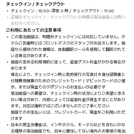
チェックイン / チェックアウト
チェックイン : 15:00~深夜 0 時 / チェックアウト : 11:00
正確なチェックイン・チェックアウトの時間は宿泊施設にお問い
合わせください。
ご利用にあたっての注意事項
この宿泊施設は、時間外チェックインには対応していません。ホ
テルご到着時にはフロントデスクのスタッフがお迎えします。施
設から提供された情報は、自動翻訳ツールを使用して翻訳されて
いる場合があります。
施設の定める利用規約に従って、追加ゲスト料金がかかる場合が
あります
場合により、チェックイン時に政府発行の写真付き身分証明書と
付随費用精算のためのクレジットカード / デビットカードのご提
示、または現金でのデポジットのお支払いが必要です
宿泊施設への要望は、チェックイン時の状況によりご希望に添え
ない場合があり、内容によっては追加料金が発生することがあり
ます。対応は確約ではございませんのでご了承ください
施設でのお支払いには、クレジットカード、現金をご利用いただ
けます
日本の厚生労働省は、インやホテル、モーテルなどを含むいかな
る種類の宿泊施設でも、日本に​居住してない海外のお客様の宿泊