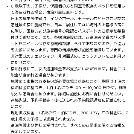
6 歳以下のお子様が、保護者の方と同室で既存のベッドを使用し
て滞在される場合、宿泊料金は無料です。
日本の厚生労働省は、インやホテル、モーテルなどを含むいかな
る種類の宿泊施設でも、日本に​居住してない海外のお客様の宿泊
に際し、国籍および旅券番号の確認とパスポートのご提示を義務
付け​ております。また、各宿泊施設には、ご宿泊者全員のパスポ
ートをコピーし保存する義務が課せられておりますの​で、ご協力
をお願いいたします。専門の清掃業者が施設を清掃しています。
非対面式のチェックイン、非対面式のチェックアウトをご利用い
ただけます。
宿泊施設にて、次の追加料金をお支払いいただきます。料金には
税金が含まれる場合があります :
施設にて市税のお支払いが必要な場合があります。税額は 1 泊の
宿泊料金に基づき、1 泊 1 名につき 100 ～ 10,000 円です。非課
税となる場合もあります。詳細は施設にお問い合わせください。
連絡先は、予約手続完了後に送られる予約確認通知に記載されて
います。
現地徴収料金 : 1 名あたり 1 泊につき、200 JPY。この料金は、7
歳未満のお子様には適用されません。
宿泊施設より弊社に提供された、すべてのご請求に関する情報を
表示しています。