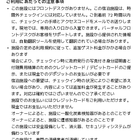
ご利用にあたっての注意事項
この施設にはフロントデスクがありません。この宿泊施設は、時
間外チェックインには対応していません。ご到着前 72 時間以内
に、チェックインの手順とアクセスコードをメールでお送りしま
す。現地では、専用の入り口から入室できます。バーチャルフロ
ントデスクがお客様をサポートします。施設から提供された情報
は、自動翻訳ツールを使用して翻訳されている場合があります。
施設の定める利用規約に従って、追加ゲスト料金がかかる場合が
あります
場合により、チェックイン時に政府発行の写真付き身分証明書と
付随費用精算のためのクレジットカード / デビットカードのご提
示、または現金でのデポジットのお支払いが必要です
宿泊施設への要望は、チェックイン時の状況によりご希望に添え
ない場合があり、内容によっては追加料金が発生することがあり
ます。対応は確約ではございませんのでご了承ください
施設でのお支払いにはクレジットカードをご利用いただけます。
現金ではお支払いいただけません
オーナーによると、施設に一酸化炭素検知器があるとのことです
オーナーによると、施設に煙感知器があるとのことです
この施設には安全設備として、消火器、セキュリティシステムが
備わっています
この施設は、専門の清掃業者が清掃しています