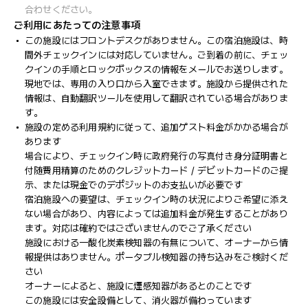
合わせください。
ご利用にあたっての注意事項
この施設にはフロントデスクがありません。この宿泊施設は、時
間外チェックインには対応していません。ご到着の前に、チェッ
クインの手順とロックボックスの情報をメールでお送りします。
現地では、専用の入り口から入室できます。施設から提供された
情報は、自動翻訳ツールを使用して翻訳されている場合がありま
す。
施設の定める利用規約に従って、追加ゲスト料金がかかる場合が
あります
場合により、チェックイン時に政府発行の写真付き身分証明書と
付随費用精算のためのクレジットカード / デビットカードのご提
示、または現金でのデポジットのお支払いが必要です
宿泊施設への要望は、チェックイン時の状況によりご希望に添え
ない場合があり、内容によっては追加料金が発生することがあり
ます。対応は確約ではございませんのでご了承ください
施設における一酸化炭素検知器の有無について、オーナーから情
報提供はありません。ポータブル検知器の持ち込みをご検討くだ
さい
オーナーによると、施設に煙感知器があるとのことです
この施設には安全設備として、消火器が備わっています