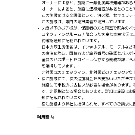
オーナーによると、施設に一酸化炭素検知器がある
オーナーによると、施設に煙感知器があるとのこと
この施設には安全設備として、消火器、セキュリテ
この施設は、専門の清掃業者が清掃しています
5 歳以下のお子様が、保護者の方と同室で既存のベ
コネクティングルーム / 隣合った客室も空室状況
約確認通知に記載されています。
日本の厚生労働省は、インやホテル、モーテルなど
の宿泊に際し、国籍および旅券番号の確認とパスポ
全員のパスポートをコピーし保存する義務が課せら
を清掃しています。
非対面式のチェックイン、非対面式のチェックアウ
宿泊施設にて、次の追加料金をお支払いいただきます
施設にて市税のお支払いが必要な場合があります。税額は 1
す。非課税となる場合もあります。詳細は施設にお
知に記載されています。
宿泊施設より弊社に提供された、すべてのご請求に
利用案内