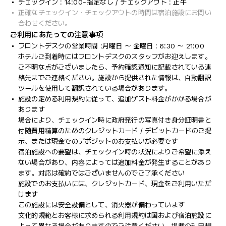
チェックイン : 14:00~指定なし / チェックアウト : 正午
正確なチェックイン・チェックアウトの時間は宿泊施設にお問い
合わせください。
ご利用にあたっての注意事項
フロントデスクの営業時間 :月曜日 ～ 金曜日 : 6:30 ～ 21:00
ホテルご到着時にはフロントデスクのスタッフがお迎えします。
ご不明な点がございましたら、予約確認通知に記載されている連
絡先までご連絡ください。施設から提供された情報は、自動翻訳
ツールを使用して翻訳されている場合があります。
施設の定める利用規約に従って、追加ゲスト料金がかかる場合が
あります
場合により、チェックイン時に政府発行の写真付き身分証明書と
付随費用精算のためのクレジットカード / デビットカードのご提
示、または現金でのデポジットのお支払いが必要です
宿泊施設への要望は、チェックイン時の状況によりご希望に添え
ない場合があり、内容によっては追加料金が発生することがあり
ます。対応は確約ではございませんのでご了承ください
施設でのお支払いには、クレジットカード、現金をご利用いただ
けます
この施設には安全設備として、消火器が備わっています
文化的規範とお客様に求められる利用規約は国および宿泊施設に