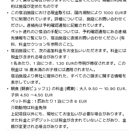
よって異なる場合がありますのでご注意ください。掲載の利用規
約は施設が定めたものです
この宿泊施設における現金取引は、国内規制により 1000 EURま
でに制限されています。詳細については、施設にお問い合わせく
ださい。連絡先は予約確認通知に記載されています。
ペット連れのご宿泊の手配については、予約確認通知にある連絡
先情報をご覧になり、宿泊施設に直接お問い合わせください (有
料、料金セクションを参照のこと)。
宿泊施設にて、次の追加料金をお支払いいただきます。料金には
税金が含まれる場合があります :
1 名あたり、1 泊につき、1.30 EURの市税が徴収されます。この
税金は 18 歳未満のお子様には適用されません。
宿泊施設より弊社に提供された、すべてのご請求に関する情報を
表示しています。
朝食 (朝食ビュッフェ) の料金 (概算) : 大人 9.50 ～ 10.90 EUR、
子供 4.50 ～4.50 EUR
ペット料金 : 1 匹あたり 1 泊につき 6 EUR
介助動物は料金免除
上記項目以外にも、現地にてお支払いが必要な場合があります。
また料金とデポジットには税金が含まれていないことがあり、金
額が変更される場合があります。