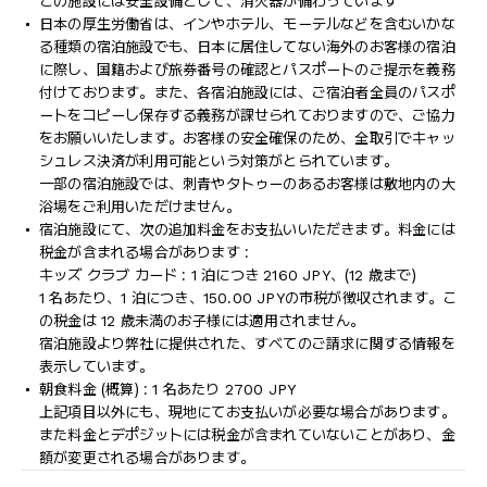
この施設には安全設備として、消火器が備わっています
日本の厚生労働省は、インやホテル、モーテルなどを含むいかな
る種類の宿泊施設でも、日本に​居住してない海外のお客様の宿泊
に際し、国籍および旅券番号の確認とパスポートのご提示を義務
付け​ております。また、各宿泊施設には、ご宿泊者全員のパスポ
ートをコピーし保存する義務が課せられておりますの​で、ご協力
をお願いいたします。お客様の安全確保のため、全取引でキャッ
シュレス決済が利用可能という対策がとられています。
一部の宿泊施設では、刺青やタトゥーのあるお客様は敷地内の大
浴場をご利用いただけません。
宿泊施設にて、次の追加料金をお支払いいただきます。料金には
税金が含まれる場合があります :
キッズ クラブ カード : 1 泊につき 2160 JPY、(12 歳まで)
1 名あたり、1 泊につき、150.00 JPYの市税が徴収されます。こ
の税金は 12 歳未満のお子様には適用されません。
宿泊施設より弊社に提供された、すべてのご請求に関する情報を
表示しています。
朝食料金 (概算) : 1 名あたり 2700 JPY
上記項目以外にも、現地にてお支払いが必要な場合があります。
また料金とデポジットには税金が含まれていないことがあり、金
額が変更される場合があります。