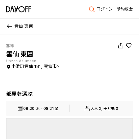
ログイン・予約照会
雲仙 東園
1
/
66
旅館
雲仙 東園
Unzen Azumaen
小浜町雲仙 181, 雲仙市
部屋を選ぶ
08.20 木 - 08.21 金
大人 2, 子ども 0