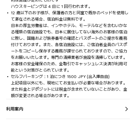
約は施設が定めたものです
ハウスキーピングは 4 日に 1 回行われます。
12 歳以下のお子様が、保護者の方と同室で既存のベッドを使用し
て滞在される場合、宿泊料金は無料です。
日本の厚生労働省は、インやホテル、モーテルなどを含むいかな
る種類の宿泊施設でも、日本に​居住してない海外のお客様の宿泊
に際し、国籍および旅券番号の確認とパスポートのご提示を義務
付け​ております。また、各宿泊施設には、ご宿泊者全員のパスポ
ートをコピーし保存する義務が課せられておりますの​で、ご協力
をお願いいたします。専門の清掃業者が施設を清掃しています。
お客様の安全確保のため、全取引でキャッシュレス決済が利用可
能という対策がとられています。
セルフパーキング : 1 泊につき 1500 JPY (出入庫自由)
上記項目以外にも、現地にてお支払いが必要な場合があります。
また料金とデポジットには税金が含まれていないことがあり、金
額が変更される場合があります。
利用案内