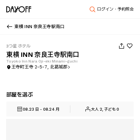
ログイン・予約照会
東横 INN 奈良王寺駅南口
1
/
44
3つ星 ホテル
東横 INN 奈良王寺駅南口
Toyoko Inn Nara Oji-eki Minami-guchi
王寺町王寺 2-5-7, 北葛城郡
部屋を選ぶ
08.23 日 - 08.24 月
大人 2, 子ども 0