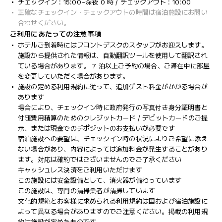
チェックイン : 15:00~深夜 0 時 / チェックアウト : 10:00
正確なチェックイン・チェックアウトの時間は宿泊施設にお問い
合わせください。
ご利用にあたっての注意事項
ホテルご到着時にはフロントデスクのスタッフがお迎えします。
施設から提供された情報は、自動翻訳ツールを使用して翻訳され
ている場合があります。 7 泊以上ご予約の場合、ご滞在中に部屋
を変更していただく場合があります。
施設の定める利用規約に従って、追加ゲスト料金がかかる場合が
あります
場合により、チェックイン時に政府発行の写真付き身分証明書と
付随費用精算のためのクレジットカード / デビットカードのご提
示、または現金でのデポジットのお支払いが必要です
宿泊施設への要望は、チェックイン時の状況によりご希望に添え
ない場合があり、内容によっては追加料金が発生することがあり
ます。対応は確約ではございませんのでご了承ください
キャッシュレス決済をご利用いただけます
この施設には安全設備として、消火器が備わっています
この施設は、専門の清掃業者が清掃しています
文化的規範とお客様に求められる利用規約は国および宿泊施設に
よって異なる場合がありますのでご注意ください。掲載の利用規