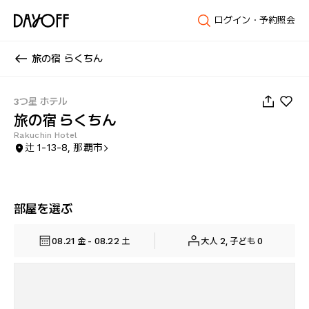
ログイン・予約照会
旅の宿 らくちん
1
/
35
3つ星 ホテル
旅の宿 らくちん
Rakuchin Hotel
辻 1-13-8, 那覇市
部屋を選ぶ
08.21 金 - 08.22 土
大人 2, 子ども 0