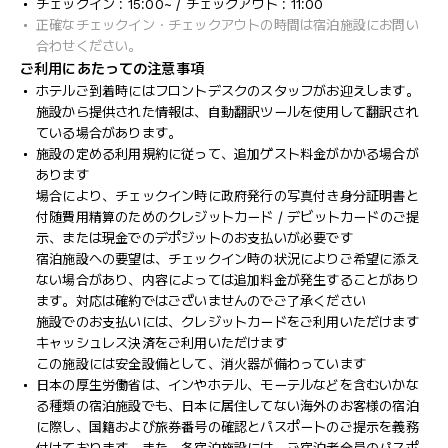
チェックイン : 15:00~ / チェックアウト : 11:00
正確なチェックイン・チェックアウトの時間は宿泊施設にお問い
合わせください。
ご利用にあたっての注意事項
ホテルご到着時にはフロントデスクのスタッフがお迎えします。
施設から提供された情報は、自動翻訳ツールを使用して翻訳され
ている場合があります。
施設の定める利用規約に従って、追加ゲスト料金がかかる場合が
あります
場合により、チェックイン時に政府発行の写真付き身分証明書と
付随費用精算のためのクレジットカード / デビットカードのご提
示、または現金でのデポジットのお支払いが必要です
宿泊施設への要望は、チェックイン時の状況によりご希望に添え
ない場合があり、内容によっては追加料金が発生することがあり
ます。対応は確約ではございませんのでご了承ください
施設でのお支払いには、クレジットカードをご利用いただけます
キャッシュレス決済をご利用いただけます
この施設には安全設備として、消火器が備わっています
日本の厚生労働省は、インやホテル、モーテルなどを含むいかな
る種類の宿泊施設でも、日本に​居住してない海外のお客様の宿泊
に際し、国籍および旅券番号の確認とパスポートのご提示を義務