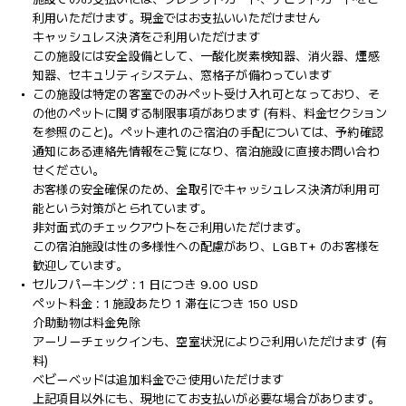
利用いただけます。現金ではお支払いいただけません
キャッシュレス決済をご利用いただけます
この施設には安全設備として、一酸化炭素検知器、消火器、煙感
知器、セキュリティシステム、窓格子が備わっています
この施設は特定の客室でのみペット受け入れ可となっており、そ
の他のペットに関する制限事項があります (有料、料金セクション
を参照のこと)。ペット連れのご宿泊の手配については、予約確認
通知にある連絡先情報をご覧になり、宿泊施設に直接お問い合わ
せください。
お客様の安全確保のため、全取引でキャッシュレス決済が利用可
能という対策がとられています。
非対面式のチェックアウトをご利用いただけます。
この宿泊施設は性の多様性への配慮があり、LGBT+ のお客様を
歓迎しています。
セルフパーキング : 1 日につき 9.00 USD
ペット料金 : 1 施設あたり 1 滞在につき 150 USD
介助動物は料金免除
アーリーチェックインも、空室状況によりご利用いただけます (有
料)
ベビーベッドは追加料金でご使用いただけます
上記項目以外にも、現地にてお支払いが必要な場合があります。