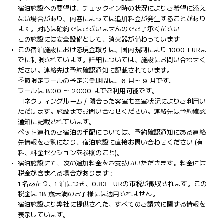
宿泊施設への要望は、チェックイン時の状況によりご希望に添え
ない場合があり、内容によっては追加料金が発生することがあり
ます。対応は確約ではございませんのでご了承ください
この施設には安全設備として、消火器が備わっています
この宿泊施設における現金取引は、国内規制により 1000 EURま
でに制限されています。詳細については、施設にお問い合わせく
ださい。連絡先は予約確認通知に記載されています。
季節限定プールの予定営業期間は、6 月～ 9 月です。
プールは 8:00 ～ 20:00 までご利用可能です。
コネクティングルーム / 隣合った客室も空室状況によりご利用い
ただけます。施設までお問い合わせください。連絡先は予約確認
通知に記載されています。
ペット連れのご宿泊の手配については、予約確認通知にある連絡
先情報をご覧になり、宿泊施設に直接お問い合わせください (有
料、料金セクションを参照のこと)。
宿泊施設にて、次の追加料金をお支払いいただきます。料金には
税金が含まれる場合があります :
1 名あたり、1 泊につき、0.83 EURの市税が徴収されます。この
税金は 18 歳未満のお子様には適用されません。
宿泊施設より弊社に提供された、すべてのご請求に関する情報を
表示しています。