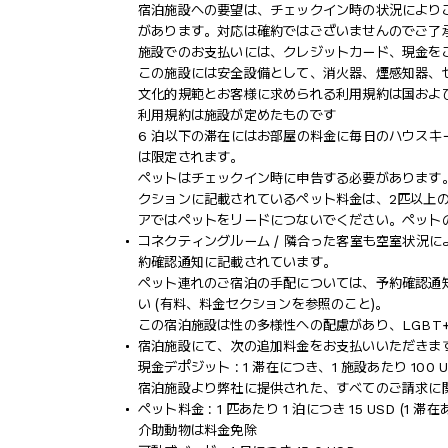
宿泊施設への要望は、チェックイン時の状況により
があります。対応は確約ではございませんのでご了
施設でのお支払いには、クレジットカード、現金を
この施設には安全設備として、消火器、煙感知器、
文化的規範とお客様に求められる利用規約は国およ
利用規約は施設が定めたものです
6 泊以下の滞在にはお部屋の料金に毎日のハウスキ
は限定されます。
ペットはチェックイン時に申告する必要があります
クションに記載されているペット料金は、2匹以上
アではペットをリードにつないでください。ペット
コネクティングルーム / 隣合った客室も空室状況
約確認通知に記載されています。
ペット連れのご宿泊の手配については、予約確認通
い (有料、料金セクションを参照のこと)。
この宿泊施設は性の多様性への配慮があり、LGBT
宿泊施設にて、次の追加料金をお支払いいただきます
現金デポジット : 1 滞在につき、1 施設あたり 100 U
宿泊施設より弊社に提供された、すべてのご請求に
ペット料金 : 1 匹あたり 1 泊につき 15 USD (1 滞在
介助動物は料金免除