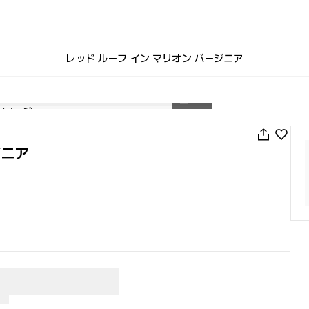
レッド ルーフ イン マリオン バージニア
1
/
27
ジニア