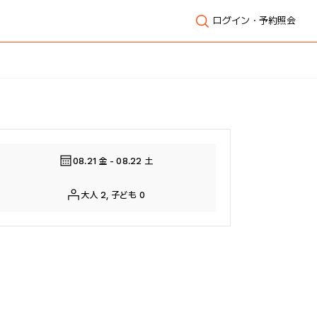
ログイン・予約照会
全体表示
08.21 金 - 08.22 土
大人 2, 子ども 0