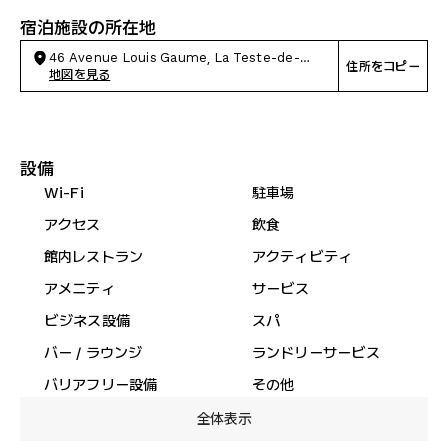
宿泊施設の所在地
46 Avenue Louis Gaume, La Teste-de-
住所をコピー
Buch
地図を見る
設備
Wi-Fi
駐車場
アクセス
飲食
館内レストラン
アクティビティ
アメニティ
サービス
ビジネス設備
スパ
バー / ラウンジ
ランドリーサービス
バリアフリー設備
その他
全体表示