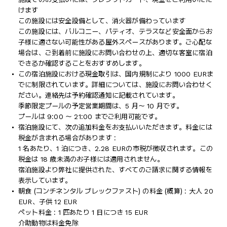
けます
この施設には安全設備として、消火器が備わっています
この施設には、バルコニー、パティオ、テラスなど安全面からお
子様に適さない可能性がある屋外スペースがあります。ご心配な
場合は、ご到着前に施設にお問い合わせの上、適切な客室に宿泊
できるか確認することをおすすめします。
この宿泊施設における現金取引は、国内規制により 1000 EURま
でに制限されています。詳細については、施設にお問い合わせく
ださい。連絡先は予約確認通知に記載されています。
季節限定プールの予定営業期間は、5 月～ 10 月です。
プールは 9:00 ～ 21:00 までご利用可能です。
宿泊施設にて、次の追加料金をお支払いいただきます。料金には
税金が含まれる場合があります :
1 名あたり、1 泊につき、2.28 EURの市税が徴収されます。この
税金は 18 歳未満のお子様には適用されません。
宿泊施設より弊社に提供された、すべてのご請求に関する情報を
表示しています。
朝食 (コンチネンタル ブレックファスト) の料金 (概算) : 大人 20
EUR、子供 12 EUR
ペット料金 : 1 匹あたり 1 日につき 15 EUR
介助動物は料金免除