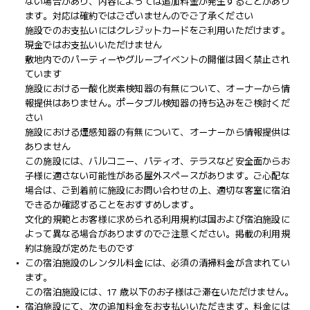
ない場合があり、内容によっては追加料金が発生することがあり
ます。対応は確約ではございませんのでご了承ください
施設でのお支払いにはクレジットカードをご利用いただけます。
現金ではお支払いいただけません
敷地内でのパーティーやグループイベントの開催は固く禁止され
ています
施設における一酸化炭素検知器の有無について、オーナーから情
報提供はありません。ポータブル検知器の持ち込みをご検討くだ
さい
施設における煙感知器の有無について、オーナーから情報提供は
ありません
この施設には、バルコニー、パティオ、テラスなど安全面からお
子様に適さない可能性がある屋外スペースがあります。ご心配な
場合は、ご到着前に施設にお問い合わせの上、適切な客室に宿泊
できるか確認することをおすすめします。
文化的規範とお客様に求められる利用規約は国および宿泊施設に
よって異なる場合がありますのでご注意ください。掲載の利用規
約は施設が定めたものです
この宿泊施設のレンタル料金には、必須の清掃料金が含まれてい
ます。
この宿泊施設には、17 歳以下のお子様はご滞在いただけません。
宿泊施設にて、次の追加料金をお支払いいただきます。料金には