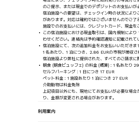
場合により、チェックイン時に政府発行の写真付き身
のご提示、または現金でのデポジットのお支払いが
宿泊施設への要望は、チェックイン時の状況により
があります。対応は確約ではございませんのでご了
施設でのお支払いには、クレジットカード、現金を
この宿泊施設における現金取引は、国内規制により 1
わせください。連絡先は予約確認通知に記載されて
宿泊施設にて、次の追加料金をお支払いいただきます
1 名あたり、1 泊につき、2.86 EURの市税が徴
宿泊施設より弊社に提供された、すべてのご請求に
朝食 (朝食ビュッフェ) の料金 (概算) : 1 名あたり 29
セルフパーキング : 1 日につき 17 EUR
ペット料金 : 1 施設あたり 1 泊につき 27 EUR
介助動物は料金免除
上記項目以外にも、現地にてお支払いが必要な場合
り、金額が変更される場合があります。
利用案内