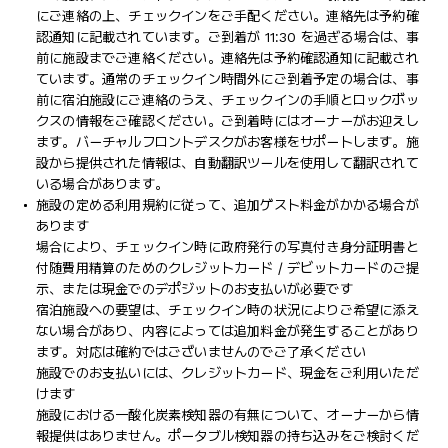
にご連絡の上、チェックインをご手配ください。連絡先は予約確
認通知に記載されています。ご到着が 11:30 を過ぎる場合は、事
前に施設までご連絡ください。連絡先は予約確認通知に記載され
ています。通常のチェックイン時間外にご到着予定の場合は、事
前に宿泊施設にご連絡のうえ、チェックインの手順とロックボッ
クスの情報をご確認ください。ご到着時にはオーナーがお迎えし
ます。バーチャルフロントデスクがお客様をサポートします。施
設から提供された情報は、自動翻訳ツールを使用して翻訳されて
いる場合があります。
施設の定める利用規約に従って、追加ゲスト料金がかかる場合が
あります
場合により、チェックイン時に政府発行の写真付き身分証明書と
付随費用精算のためのクレジットカード / デビットカードのご提
示、または現金でのデポジットのお支払いが必要です
宿泊施設への要望は、チェックイン時の状況によりご希望に添え
ない場合があり、内容によっては追加料金が発生することがあり
ます。対応は確約ではございませんのでご了承ください
施設でのお支払いには、クレジットカード、現金をご利用いただ
けます
施設における一酸化炭素検知器の有無について、オーナーから情
報提供はありません。ポータブル検知器の持ち込みをご検討くだ