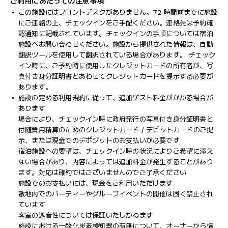
ご利用にあたっての注意事項
この施設にはフロントデスクがありません。72 時間前までに施設
にご連絡の上、チェックインをご手配ください。連絡先は予約確
認通知に記載されています。チェックインの手順については宿泊
施設へお問い合わせください。施設から提供された情報は、自動
翻訳ツールを使用して翻訳されている場合があります。 チェック
イン時に、ご予約時に使用したクレジットカードの所有者が、写
真付き身分証明書とあわせてクレジットカードを提示する必要が
あります。
施設の定める利用規約に従って、追加ゲスト料金がかかる場合が
あります
場合により、チェックイン時に政府発行の写真付き身分証明書と
付随費用精算のためのクレジットカード / デビットカードのご提
示、または現金でのデポジットのお支払いが必要です
宿泊施設への要望は、チェックイン時の状況によりご希望に添え
ない場合があり、内容によっては追加料金が発生することがあり
ます。対応は確約ではございませんのでご了承ください
施設でのお支払いには、現金をご利用いただけます
敷地内でのパーティーやグループイベントの開催は固く禁止され
ています
客室の遮音性については保証いたしかねます
施設における一酸化炭素検知器の有無について、オーナーから情