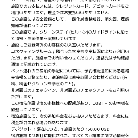
施設でのお支払いには、クレジットカード、デビットカードをご
利用いただけます。現金ではお支払いいただけません
この施設には安全設備として、一酸化炭素検知器、消火器、煙感
知器が備わっています
この施設では、クリーンステイ (ヒルトン)のガイドラインに沿っ
て清掃・除菌作業を実施しています
施設にご登録済みのお客様のみ入室いただけます。
コネクティングルーム / 隣合った客室も空室状況によりご利用い
ただけます。施設までお問い合わせください。連絡先は予約確認
通知に記載されています。
ペット連れのご宿泊の手配については、予約確認通知にある連絡
先情報をご覧になり、宿泊施設に直接お問い合わせください (有
料、料金セクションを参照のこと)。
非対面式のチェックイン、非対面式のチェックアウトをご利用い
ただけます。
この宿泊施設は性の多様性への配慮があり、LGBT+ のお客様を
歓迎しています。
宿泊施設にて、次の追加料金をお支払いいただきます。料金には
税金が含まれる場合があります :
デポジット: 1 滞在につき、1 施設あたり 150.00 USD
宿泊施設より弊社に提供された、すべてのご請求に関する情報を