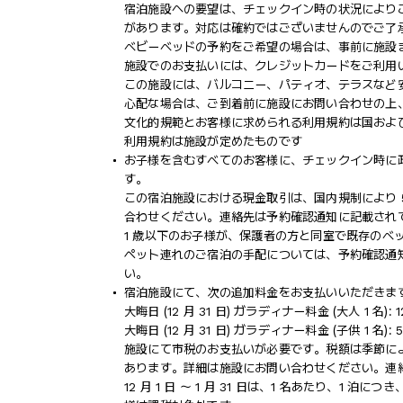
宿泊施設への要望は、チェックイン時の状況により
があります。対応は確約ではございませんのでご了
ベビーベッドの予約をご希望の場合は、事前に施設
施設でのお支払いには、クレジットカードをご利用
この施設には、バルコニー、パティオ、テラスなど
心配な場合は、ご到着前に施設にお問い合わせの上
文化的規範とお客様に求められる利用規約は国およ
利用規約は施設が定めたものです
お子様を含むすべてのお客様に、チェックイン時に
す。
この宿泊施設における現金取引は、国内規制により 5
合わせください。連絡先は予約確認通知に記載され
1 歳以下のお子様が、保護者の方と同室で既存のベ
ペット連れのご宿泊の手配については、予約確認通
い。
宿泊施設にて、次の追加料金をお支払いいただきます
大晦日 (12 月 31 日) ガラディナー料金 (大人 1 名): 1
大晦日 (12 月 31 日) ガラディナー料金 (子供 1 名): 50
施設にて市税のお支払いが必要です。税額は季節に
あります。詳細は施設にお問い合わせください。連
12 月 1 日 ～ 1 月 31 日は、1 名あたり、1 泊に