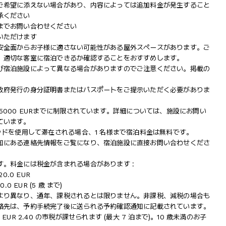
ご希望に添えない場合があり、内容によっては追加料金が発生すること
承ください
までお問い合わせください
いただけます
安全面からお子様に適さない可能性がある屋外スペースがあります。ご
、適切な客室に宿泊できるか確認することをおすすめします。
び宿泊施設によって異なる場合がありますのでご注意ください。掲載の
政府発行の身分証明書またはパスポートをご提示いただく必要がありま
000 EURまでに制限されています。詳細については、施設にお問い
ています。
ッドを使用して滞在される場合、1 名様まで宿泊料金は無料です。
知にある連絡先情報をご覧になり、宿泊施設に直接お問い合わせくださ
。料金には税金が含まれる場合があります :
20.0 EUR
.0 EUR (5 歳 まで)
より異なり、通年、課税されるとは限りません。非課税、減税の場合も
絡先は、予約手続完了後に送られる予約確認通知に記載されています。
つき、EUR 2.40 の市税が課せられます (最大 7 泊まで)。10 歳未満のお子