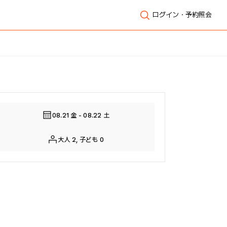
ログイン・予約照会
全体表示
08.21 金 - 08.22 土
大人 2, 子ども 0