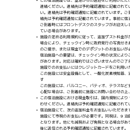
この宿泊施設では、空港からの送迎をご利用いただけ
連絡ください。連絡先は予約確認通知に記載されて
い。連絡先は予約確認通知に記載されています。ご到
絡先は予約確認通知に記載されています。事前に宿
ご到着時にはフロントデスクのスタッフがお迎えし
ている場合があります。
施設の定める利用規約に従って、追加ゲスト料金が
場合により、チェックイン時に政府発行の写真付き身
のご提示、または現金でのデポジットのお支払いが
宿泊施設への要望は、チェックイン時の状況により
があります。対応は確約ではございませんのでご了
施設でのお支払いにはクレジットカードをご利用い
この施設には安全設備として、一酸化炭素検知器、
す
この施設には、バルコニー、パティオ、テラスなど
心配な場合は、ご到着前に施設にお問い合わせの上
この宿泊施設における現金取引は、国内規制により 1
わせください。連絡先は予約確認通知に記載されて
宿泊施設にて、次の追加料金をお支払いいただきます
施設にて市税のお支払いが必要です。同税は、9 泊目
となります。他にも減税および免税となる場合があ
後に送信される予約確認通知に記載されています。