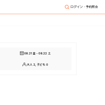
ログイン・予約照会
全体表示
08.21 金 - 08.22 土
大人 2, 子ども 0