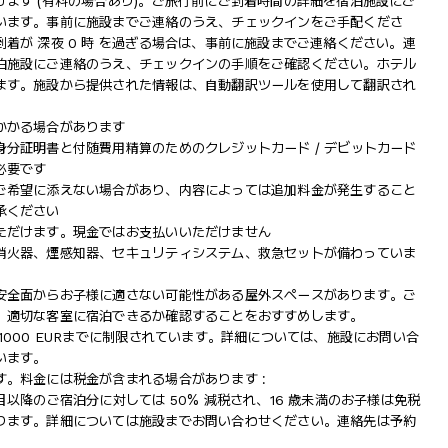
ます (有料の場合あり)。ご旅行前にご到着時間の詳細を宿泊施設にご
います。事前に施設までご連絡のうえ、チェックインをご手配くださ
着が 深夜 0 時 を過ぎる場合は、事前に施設までご連絡ください。連
泊施設にご連絡のうえ、チェックインの手順をご確認ください。ホテル
ます。施設から提供された情報は、自動翻訳ツールを使用して翻訳され
かかる場合があります
分証明書と付随費用精算のためのクレジットカード / デビットカード
必要です
ご希望に添えない場合があり、内容によっては追加料金が発生すること
承ください
ただけます。現金ではお支払いいただけません
消火器、煙感知器、セキュリティシステム、救急セットが備わっていま
安全面からお子様に適さない可能性がある屋外スペースがあります。ご
、適切な客室に宿泊できるか確認することをおすすめします。
000 EURまでに制限されています。詳細については、施設にお問い合
います。
。料金には税金が含まれる場合があります :
以降のご宿泊分に対しては 50% 減税され、16 歳未満のお子様は免税
ります。詳細については施設までお問い合わせください。連絡先は予約