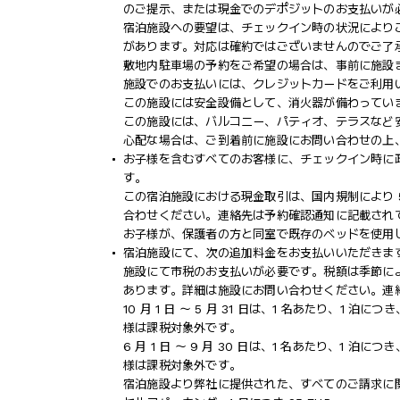
のご提示、または現金でのデポジットのお支払いが
宿泊施設への要望は、チェックイン時の状況により
があります。対応は確約ではございませんのでご了
敷地内駐車場の予約をご希望の場合は、事前に施設
施設でのお支払いには、クレジットカードをご利用
この施設には安全設備として、消火器が備わってい
この施設には、バルコニー、パティオ、テラスなど
心配な場合は、ご到着前に施設にお問い合わせの上
お子様を含むすべてのお客様に、チェックイン時に
す。
この宿泊施設における現金取引は、国内規制により 5
合わせください。連絡先は予約確認通知に記載され
お子様が、保護者の方と同室で既存のベッドを使用
宿泊施設にて、次の追加料金をお支払いいただきます
施設にて市税のお支払いが必要です。税額は季節に
あります。詳細は施設にお問い合わせください。連
10 月 1 日 ～ 5 月 31 日は、1 名あたり、1 泊に
様は課税対象外です。
6 月 1 日 ～ 9 月 30 日は、1 名あたり、1 泊につ
様は課税対象外です。
宿泊施設より弊社に提供された、すべてのご請求に