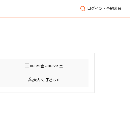
ログイン・予約照会
全体表示
08.21 金 - 08.22 土
大人 2, 子ども 0