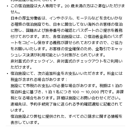
この宿泊施設は大人専用です。20 歳未満の方はご滞在いただけま
せん。
日本の厚生労働省は、インやホテル、モーテルなどを含むいかな
る種類の宿泊施設でも、日本に​居住してない海外のお客様の宿泊
に際し、国籍および旅券番号の確認とパスポートのご提示を義務
付け​ております。また、各宿泊施設には、ご宿泊者全員のパスポ
ートをコピーし保存する義務が課せられておりますの​で、ご協力
をお願いいたします。お客様の安全確保のため、全取引でキャッ
シュレス決済が利用可能という対策がとられています。
非対面式のチェックイン、非対面式のチェックアウトをご利用い
ただけます。
宿泊施設にて、次の追加料金をお支払いいただきます。料金には
税金が含まれる場合があります :
施設にて市税のお支払いが必要な場合があります。税額は 1 泊の
宿泊料金に基づき、1 泊 1 名につき 100 ～ 10,000 円です。非課
税となる場合もあります。詳細は施設にお問い合わせください。
連絡先は、予約手続完了後に送られる予約確認通知に記載されて
います。
宿泊施設より弊社に提供された、すべてのご請求に関する情報を
表示しています。