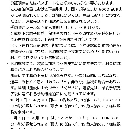
分証明書またはパスポートをご提示いただく必要があります。
この宿泊施設における現金取引は、国内規制により 5000 EURま
でに制限されています。詳細については、施設にお問い合わせく
ださい。連絡先は予約確認通知に記載されています。
季節限定プールの予定営業期間は、6 月～ 8 月です。
2 歳以下のお子様が、保護者の方と同室で既存のベッドを使用し
て滞在される場合、1 名様まで宿泊料金は無料です。
ペット連れのご宿泊の手配については、予約確認通知にある連絡
先情報をご覧になり、宿泊施設に直接お問い合わせください (有
料、料金セクションを参照のこと)。
宿泊施設にて、次の追加料金をお支払いいただきます。料金には
税金が含まれる場合があります :
施設にて市税のお支払いが必要です。税額は季節により異なり、
通年、課税されるとは限りません。非課税、減税の場合もありま
す。詳細は施設にお問い合わせください。連絡先は、予約手続完
了後に送られる予約確認通知に記載されています。
10 月 1 日 ～ 4 月 30 日は、1 名あたり、1 泊につき、EUR 1.20
の市税が課せられます (最大 10 泊まで)。15 歳未満のお子様は課
税対象外です。
5 月 1 日 ～ 9 月 30 日は、1 名あたり、1 泊につき、EUR 2.00
の市税が課せられます (最大 10 泊まで)。15 歳未満のお子様は課