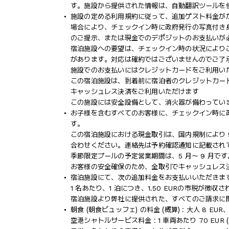
す。施設から提供された情報は、自動翻訳ツールを
施設の定める利用規約に従って、追加ゲスト料金が
場合により、チェックイン時に政府発行の写真付き身
のご提示、または現金でのデポジットのお支払いが
宿泊施設への要望は、チェックイン時の状況により
があります。対応は確約ではございませんのでご了
施設でのお支払いにはクレジットカードをご利用い
この宿泊施設は、到着前に宿泊者のクレジットカー
キャッシュレス決済をご利用いただけます
この施設には安全設備として、消火器が備わってい
お子様を含むすべてのお客様に、チェックイン時に
す。
この宿泊施設における現金取引は、国内規制により 5
合わせください。連絡先は予約確認通知に記載され
季節限定プールの予定営業期間は、5 月～ 9 月です
お客様の安全確保のため、全取引でキャッシュレス
宿泊施設にて、次の追加料金をお支払いいただきます
1 名あたり、1 泊につき、1.50 EURの市税が徴収
宿泊施設より弊社に提供された、すべてのご請求に
朝食 (朝食ビュッフェ) の料金 (概算) : 大人 8 EUR、
空港シャトルサービス料金 : 1 車両あたり 70 EUR (