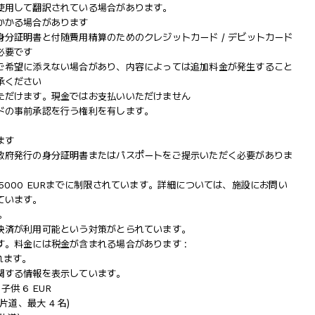
使用して翻訳されている場合があります。
かかる場合があります
分証明書と付随費用精算のためのクレジットカード / デビットカード
必要です
ご希望に添えない場合があり、内容によっては追加料金が発生すること
承ください
ただけます。現金ではお支払いいただけません
ドの事前承認を行う権利を有します。
ます
政府発行の身分証明書またはパスポートをご提示いただく必要がありま
000 EURまでに制限されています。詳細については、施設にお問い
ています。
。
決済が利用可能という対策がとられています。
。料金には税金が含まれる場合があります :
されます。
関する情報を表示しています。
子供 6 EUR
片道、最大 4 名)