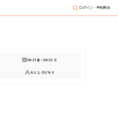
ログイン・予約照会
全体表示
08.21 金 - 08.22 土
大人 2, 子ども 0