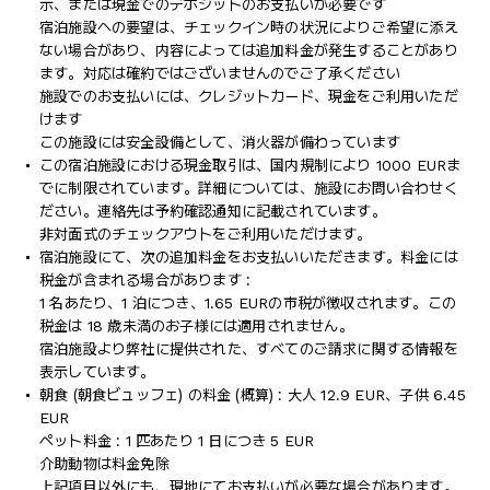
示、または現金でのデポジットのお支払いが必要です
宿泊施設への要望は、チェックイン時の状況によりご希望に添え
ない場合があり、内容によっては追加料金が発生することがあり
ます。対応は確約ではございませんのでご了承ください
施設でのお支払いには、クレジットカード、現金をご利用いただ
けます
この施設には安全設備として、消火器が備わっています
この宿泊施設における現金取引は、国内規制により 1000 EURま
でに制限されています。詳細については、施設にお問い合わせく
ださい。連絡先は予約確認通知に記載されています。
非対面式のチェックアウトをご利用いただけます。
宿泊施設にて、次の追加料金をお支払いいただきます。料金には
税金が含まれる場合があります :
1 名あたり、1 泊につき、1.65 EURの市税が徴収されます。この
税金は 18 歳未満のお子様には適用されません。
宿泊施設より弊社に提供された、すべてのご請求に関する情報を
表示しています。
朝食 (朝食ビュッフェ) の料金 (概算) : 大人 12.9 EUR、子供 6.45
EUR
ペット料金 : 1 匹あたり 1 日につき 5 EUR
介助動物は料金免除
上記項目以外にも、現地にてお支払いが必要な場合があります。