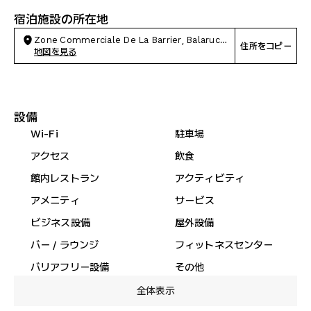
宿泊施設の所在地
Zone Commerciale De La Barrier, Balaruc-
住所をコピー
le-Vieux
地図を見る
設備
Wi-Fi
駐車場
アクセス
飲食
館内レストラン
アクティビティ
アメニティ
サービス
ビジネス設備
屋外設備
バー / ラウンジ
フィットネスセンター
バリアフリー設備
その他
全体表示