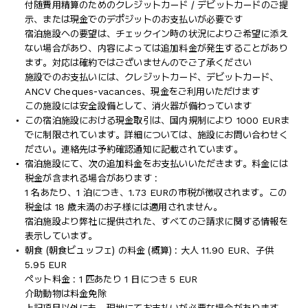
付随費用精算のためのクレジットカード / デビットカードのご提
示、または現金でのデポジットのお支払いが必要です
宿泊施設への要望は、チェックイン時の状況によりご希望に添え
ない場合があり、内容によっては追加料金が発生することがあり
ます。対応は確約ではございませんのでご了承ください
施設でのお支払いには、クレジットカード、デビットカード、
ANCV Cheques-vacances、現金をご利用いただけます
この施設には安全設備として、消火器が備わっています
この宿泊施設における現金取引は、国内規制により 1000 EURま
でに制限されています。詳細については、施設にお問い合わせく
ださい。連絡先は予約確認通知に記載されています。
宿泊施設にて、次の追加料金をお支払いいただきます。料金には
税金が含まれる場合があります :
1 名あたり、1 泊につき、1.73 EURの市税が徴収されます。この
税金は 18 歳未満のお子様には適用されません。
宿泊施設より弊社に提供された、すべてのご請求に関する情報を
表示しています。
朝食 (朝食ビュッフェ) の料金 (概算) : 大人 11.90 EUR、子供
5.95 EUR
ペット料金 : 1 匹あたり 1 日につき 5 EUR
介助動物は料金免除