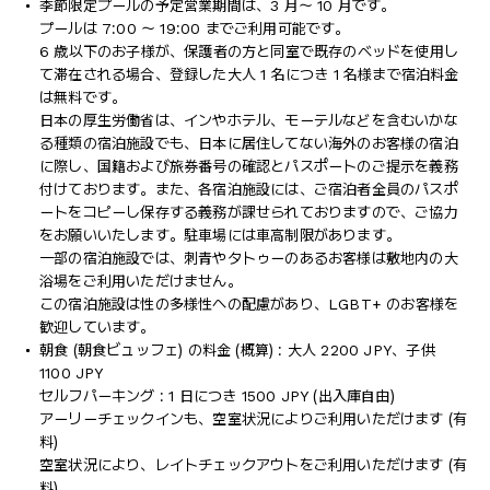
季節限定プールの予定営業期間は、3 月～ 10 月です。
プールは 7:00 ～ 19:00 までご利用可能です。
6 歳以下のお子様が、保護者の方と同室で既存のベッドを使用し
て滞在される場合、登録した大人 1 名につき 1 名様まで宿泊料金
は無料です。
日本の厚生労働省は、インやホテル、モーテルなどを含むいかな
る種類の宿泊施設でも、日本に​居住してない海外のお客様の宿泊
に際し、国籍および旅券番号の確認とパスポートのご提示を義務
付け​ております。また、各宿泊施設には、ご宿泊者全員のパスポ
ートをコピーし保存する義務が課せられておりますの​で、ご協力
をお願いいたします。駐車場には車高制限があります。
一部の宿泊施設では、刺青やタトゥーのあるお客様は敷地内の大
浴場をご利用いただけません。
この宿泊施設は性の多様性への配慮があり、LGBT+ のお客様を
歓迎しています。
朝食 (朝食ビュッフェ) の料金 (概算) : 大人 2200 JPY、子供
1100 JPY
セルフパーキング : 1 日につき 1500 JPY (出入庫自由)
アーリーチェックインも、空室状況によりご利用いただけます (有
料)
空室状況により、レイトチェックアウトをご利用いただけます (有
料)