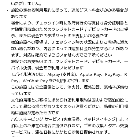
いただけません。
施設の定める利用規約に従って、追加ゲスト料金がかかる場合が
あります
場合により、チェックイン時に政府発行の写真付き身分証明書と
付随費用精算のためのクレジットカード / デビットカードのご提
示、または現金でのデポジットのお支払いが必要です
宿泊施設への要望は、チェックイン時の状況によりご希望に添え
ない場合があり、内容によっては追加料金が発生することがあり
ます。対応は確約ではございませんのでご了承ください
施設でのお支払いには、クレジットカード、デビットカード、モ
バイル決済、現金をご利用いただけます
モバイル決済では、Alipay (支付宝)、Apple Pay、PayPay、R
Pay、WeChat Pay をご利用いただけます
この施設には安全設備として、消火器、煙感知器、窓格子が備わ
っています
文化的規範とお客様に求められる利用規約は国および宿泊施設に
よって異なる場合がありますのでご注意ください。掲載の利用規
約は施設が定めたものです
ハウスキーピング サービス (客室清掃、ベッドメイキング) は、4
泊以上のご滞在の場合に提供されます。ゴミの収集とタオル交換
サービスは、滞在日数にかかわらず毎日提供されます。