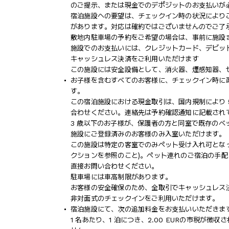
のご提示、または現金でのデポジットのお支払いが
宿泊施設への要望は、チェックイン時の状況により
があります。対応は確約ではございませんのでご了
敷地内駐車場の予約をご希望の場合は、事前に施設
施設でのお支払いには、クレジットカード、デビッ
キャッシュレス決済をご利用いただけます
この施設には安全設備として、消火器、煙感知器、
お子様を含むすべてのお客様に、チェックイン時に
す。
この宿泊施設における現金取引は、国内規制により 5
合わせください。連絡先は予約確認通知に記載され
3 歳以下のお子様が、保護者の方と同室で既存のベ
施設にご登録済みのお客様のみ入室いただけます。
この施設は特定の客室でのみペット受け入れ可となっ
クションを参照のこと)。ペット連れのご宿泊の手
直接お問い合わせください。
駐車場には車高制限があります。
お客様の安全確保のため、全取引でキャッシュレス
非対面式のチェックインをご利用いただけます。
宿泊施設にて、次の追加料金をお支払いいただきます
1 名あたり、1 泊につき、2.00 EURの市税が徴収