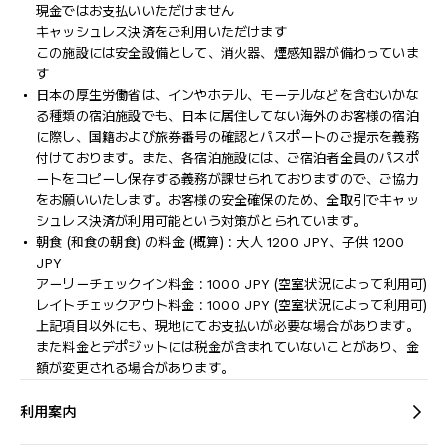
現金ではお支払いいただけません
キャッシュレス決済をご利用いただけます
この施設には安全設備として、消火器、煙感知器が備わっていま
す
日本の厚生労働省は、インやホテル、モーテルなどを含むいかな
る種類の宿泊施設でも、日本に​居住してない海外のお客様の宿泊
に際し、国籍および旅券番号の確認とパスポートのご提示を義務
付け​ております。また、各宿泊施設には、ご宿泊者全員のパスポ
ートをコピーし保存する義務が課せられておりますの​で、ご協力
をお願いいたします。お客様の安全確保のため、全取引でキャッ
シュレス決済が利用可能という対策がとられています。
朝食 (和食の朝食) の料金 (概算) : 大人 1200 JPY、子供 1200
JPY
アーリーチェックイン料金 : 1000 JPY (空室状況によって利用可)
レイトチェックアウト料金 : 1000 JPY (空室状況によって利用可)
上記項目以外にも、現地にてお支払いが必要な場合があります。
また料金とデポジットには税金が含まれていないことがあり、金
額が変更される場合があります。
利用案内