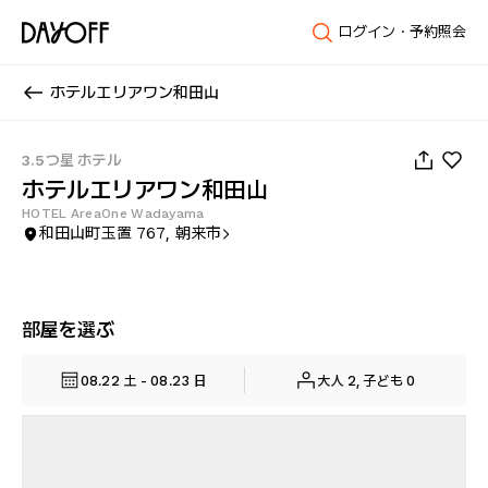
ログイン・予約照会
ホテルエリアワン和田山
1
/
74
3.5つ星 ホテル
ホテルエリアワン和田山
HOTEL AreaOne Wadayama
和田山町玉置 767, 朝来市
部屋を選ぶ
08.22 土 - 08.23 日
大人 2, 子ども 0