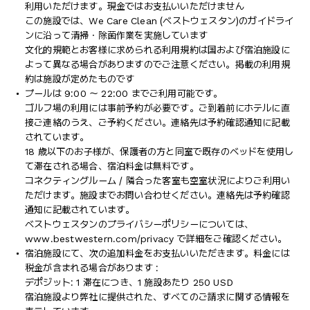
利用いただけます。現金ではお支払いいただけません
この施設では、We Care Clean (ベストウェスタン)のガイドライ
ンに沿って清掃・除菌作業を実施しています
文化的規範とお客様に求められる利用規約は国および宿泊施設に
よって異なる場合がありますのでご注意ください。掲載の利用規
約は施設が定めたものです
プールは 9:00 ～ 22:00 までご利用可能です。
ゴルフ場の利用には事前予約が必要です。ご到着前にホテルに直
接ご連絡のうえ、ご予約ください。連絡先は予約確認通知に記載
されています。
18 歳以下のお子様が、保護者の方と同室で既存のベッドを使用し
て滞在される場合、宿泊料金は無料です。
コネクティングルーム / 隣合った客室も空室状況によりご利用い
ただけます。施設までお問い合わせください。連絡先は予約確認
通知に記載されています。
ベストウェスタンのプライバシーポリシーについては、
www.bestwestern.com/privacy で詳細をご確認ください。
宿泊施設にて、次の追加料金をお支払いいただきます。料金には
税金が含まれる場合があります :
デポジット: 1 滞在につき、1 施設あたり 250 USD
宿泊施設より弊社に提供された、すべてのご請求に関する情報を