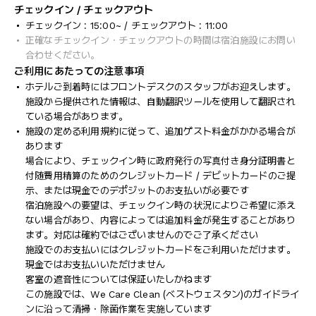
チェックイン / チェックアウト
チェックイン : 15:00~ / チェックアウト : 11:00
正確なチェックイン・チェックアウトの時間は宿泊施設にお問い
合わせください。
ご利用にあたっての注意事項
ホテルご到着時にはフロントデスクのスタッフがお迎えします。
施設から提供された情報は、自動翻訳ツールを使用して翻訳され
ている場合があります。
施設の定める利用規約に従って、追加ゲスト料金がかかる場合が
あります
場合により、チェックイン時に政府発行の写真付き身分証明書と
付随費用精算のためのクレジットカード / デビットカードのご提
示、または現金でのデポジットのお支払いが必要です
宿泊施設への要望は、チェックイン時の状況によりご希望に添え
ない場合があり、内容によっては追加料金が発生することがあり
ます。対応は確約ではございませんのでご了承ください
施設でのお支払いにはクレジットカードをご利用いただけます。
現金ではお支払いいただけません
客室の遮音性については保証いたしかねます
この施設では、We Care Clean (ベストウェスタン)のガイドライ
ンに沿って清掃・除菌作業を実施しています