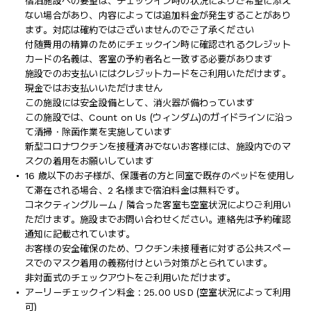
宿泊施設への要望は、チェックイン時の状況によりご希望に添え
ない場合があり、内容によっては追加料金が発生することがあり
ます。対応は確約ではございませんのでご了承ください
付随費用の精算のためにチェックイン時に確認されるクレジット
カードの名義は、客室の予約者名と一致する必要があります
施設でのお支払いにはクレジットカードをご利用いただけます。
現金ではお支払いいただけません
この施設には安全設備として、消火器が備わっています
この施設では、Count on Us (ウィンダム)のガイドラインに沿っ
て清掃・除菌作業を実施しています
新型コロナワクチンを接種済みでないお客様には、施設内でのマ
スクの着用をお願いしています
16 歳以下のお子様が、保護者の方と同室で既存のベッドを使用し
て滞在される場合、2 名様まで宿泊料金は無料です。
コネクティングルーム / 隣合った客室も空室状況によりご利用い
ただけます。施設までお問い合わせください。連絡先は予約確認
通知に記載されています。
お客様の安全確保のため、ワクチン未接種者に対する公共スペー
スでのマスク着用の義務付けという対策がとられています。
非対面式のチェックアウトをご利用いただけます。
アーリーチェックイン料金 : 25.00 USD (空室状況によって利用
可)