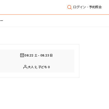
ログイン・予約照会
シー
全体表示
08.22 土 - 08.23 日
大人 2, 子ども 0