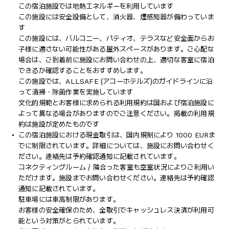
この宿泊施設では地熱エネルギーを利用しています
この施設には安全設備として、消火器、煙感知器が備わっていま
す
この施設には、バルコニー、パティオ、テラスなど安全面からお
子様に適さない可能性がある屋外スペースがあります。ご心配な
場合は、ご到着前に施設にお問い合わせの上、適切な客室に宿泊
できるか確認することをおすすめします。
この施設では、ALLSAFE (アコーホテルズ)のガイドラインに沿
って清掃・除菌作業を実施しています
文化的規範とお客様に求められる利用規約は国および宿泊施設に
よって異なる場合がありますのでご注意ください。掲載の利用規
約は施設が定めたものです
この宿泊施設における現金取引は、国内規制により 1000 EURま
でに制限されています。詳細については、施設にお問い合わせく
ださい。連絡先は予約確認通知に記載されています。
コネクティングルーム / 隣合った客室も空室状況によりご利用い
ただけます。施設までお問い合わせください。連絡先は予約確認
通知に記載されています。
駐車場には車高制限があります。
お客様の安全確保のため、全取引でキャッシュレス決済が利用可
能という対策がとられています。